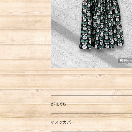
SOLD OUT
ごむごむスカート 白バラ
¥5,500
がまぐち
てんとむし
マスクカバー