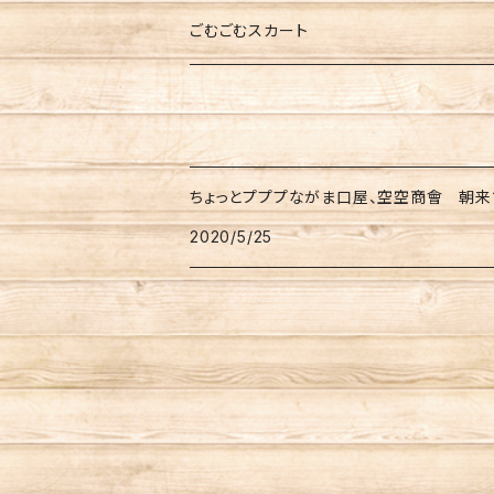
ネコさんシリーズ
ごむごむスカート
飲み歩き推奨シリーズ
NIPPONシリーズ
ちょっとプププながま口屋、空空商會 朝来
パンダさん
2020/5/25
お花ライン
レトロアニマルシリーズ
レトロモダンシリーズ