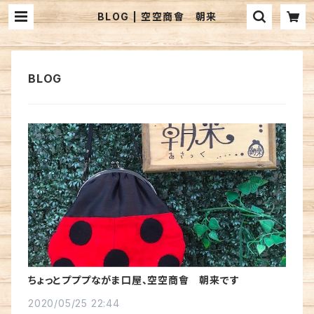
BLOG | 空空商會 朝来
ちょっとプププながま口屋、空空商會 朝来です
2020/05/25 22:44