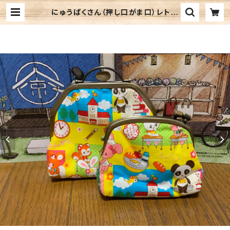
にゅうぱくさん（押し口がま口）レトロ
アニマルスクール | 空空商會 朝来