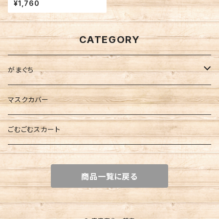
¥1,760
CATEGORY
がまぐち
てんとむし
マスクカバー
ネコさんシリーズ
ごむごむスカート
飲み歩き推奨シリーズ
商品一覧に戻る
NIPPONシリーズ
パンダさん