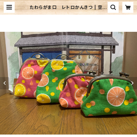
たわらがま口 レトロかんきつ | 空空
商會 朝来