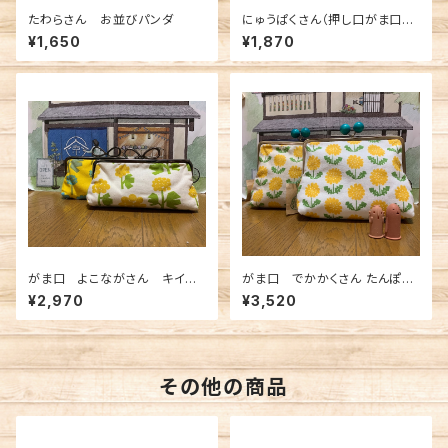
たわらさん お並びパンダ
にゅうぱくさん（押し口がま口）
おならびパンダ
¥1,650
¥1,870
がま口 よこながさん キイロ
がま口 でかかくさん たんぽ
とアオ リボンひねり
ぽ 木玉ひねり
¥2,970
¥3,520
その他の商品